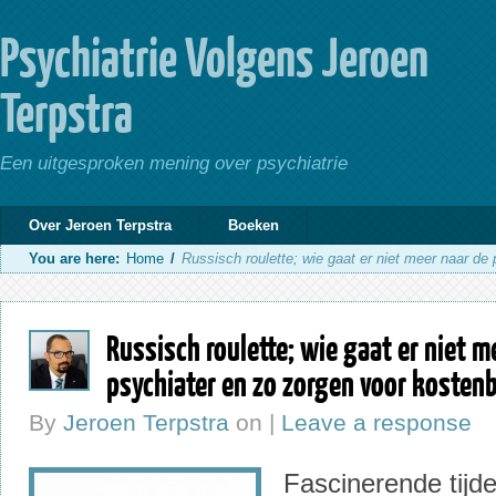
Psychiatrie Volgens Jeroen
Terpstra
Een uitgesproken mening over psychiatrie
Over Jeroen Terpstra
Boeken
You are here:
Home
/
Russisch roulette; wie gaat er niet meer naar d
Russisch roulette; wie gaat er niet m
psychiater en zo zorgen voor koste
By
Jeroen Terpstra
on
|
Leave a response
Fascinerende tijd